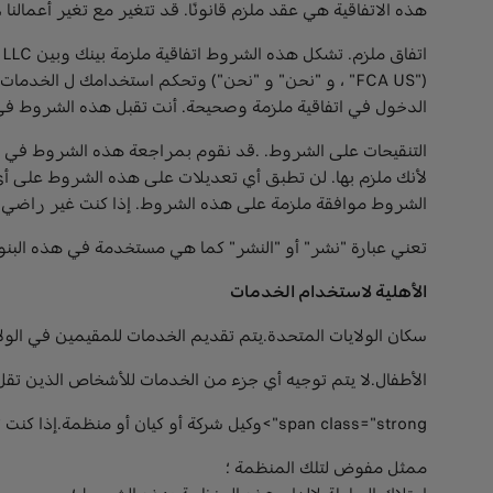
هذه الاتفاقية هي عقد ملزم قانونًا. قد تتغير مع تغير أعما
الدخول في اتفاقية ملزمة وصحيحة. أنت تقبل هذه الشروط في 
التنقيحات على الشروط. .قد نقوم بمراجعة هذه الشروط في
الشروط موافقة ملزمة على هذه الشروط. إذا كنت غير راضي ع
تعني عبارة "نشر" أو "النشر" كما هي مستخدمة في هذه البنو
الأهلية لاستخدام الخدمات
سكان الولايات المتحدة.يتم تقديم الخدمات للمقيمين في الولا
الأطفال.لا يتم توجيه أي جزء من الخدمات للأشخاص الذين تقل أعمارهم عن 13 عامًا. إذا كنت دون سن 13 عامًا ، فيرجى عدم است
span class="strong">وكيل شركة أو كيان أو منظمة.إذا كنت تستخدم الخدمات نيابة عن شركة أو كيان أو مؤسسة (بشكل جماعي "مؤسسة") ، فأنت تقر وتضمن أنك:.
ممثل مفوض لتلك المنظمة ؛