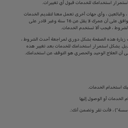
ي استمرار استخدامك للخدمات قبول أي تغييرات.
 التابعة لها ، والعلامات التجارية ، والبائعين ، وأي جهات أخرى تعمل معنا لتقديم الخدمات
("FCA US" ، و "نحن" و "نحن") وتحكم استخدامك ل الخدمات. تعني كلمة "أنت" و "المستخدمون" جميع زائري الخدمات. أنت تقر وتوافق على أن عمرك لا يقل عن 16 سنة وغير قادر على
الشروط ، فيجب ألا تستخدم الخدمات.
 زيارة هذه الصفحة بشكل دوري لمراجعة أحدث الشروط ،
لايات المتحدة التي نشأت قبل تاريخ هذا التعديل. يشكل استمرار استخدامك للخدمات بعد تغيير هذه
لى أن العلاج الوحيد والحصري هو التوقف عن استخدامك.
ليك استخدام الخدمات.