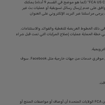
شارك FCA محتوى الولايات المتحدة.قد تتمكن من استخدام الخدمات لإرسال البريد الإلكتروني أو أي رسالة أخرى باستخدام "FCA US Content" (كما هو موضح في القسم 9 أدناه) يمكنك
نت توافق على عدم إرسال رسائل تسويقية أو عمليات بث غير
يرجى مراسلتنا عبر البريد الإلكتروني على العنوان
بار (عقود خدمة كرايسلر ذ م م سابقا).قد تقدم الخدمات معلومات متعلقة بخطط حماية القيمة لـ Mopar ، بما في ذلك الخطوط العريضة للتغطية والفوائد والاستثناءات.
ي خطة الحماية عمليات إصلاح المركبات التي تمت قبل شراء
ترويجية.
الأحداث والترقيات.يجوز لنا ولأطراف ثالثة نيابة عنا تشغيل العروض الترويجية ، بما في ذلك مسابقات اليانصيب والمسابقات ، باستخدام موفري خدمات من جهات خارجية مثل Facebook. سوف
قت.
وصف المنتجات والخدمات والمواصفات.تحاول FCA US أن تكون دقيقة قدر الإمكان عند وصف منتجاتها وخدماتها. ومع ذلك ، لا تضمن FCA الولايات المتحدة أن أوصاف أو مواصفات المنتج أو