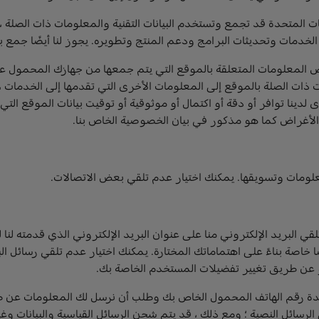
 على استخدام البيانات.أنت توافق على أن FCA الولايات المتحدة قد تجمع وتستخدم البيانات التقني
مات وتحديثات البرامج ودعم المنتج وتطويره. يجوز لنا أيضًا جمع بي
ض المعلومات المتعلقة بالموقع التي يتم جمعها من جهازك المحمول 
ذات الصلة بالموقع إلى المعلومات الأخرى التي تقدمها إلى الخدمات ،
لأغراض كما هو مذكور في بيان الخصوصية الخاص بنا.
ي البريد الإلكتروني منا على عنوان البريد الإلكتروني الذي قدمته لنا
ضًا خاصة بناءً على اهتماماتك المختارة. يمكنك اختيار عدم تلقي رسائل 
أو عن طريق تغيير تفضيلات المستخدم الخاصة بك.
دمات.من خلال تقديم FCA الولايات المتحدة رقم الهاتف المحمول الخاص بك وطلب أن نرسل ل
لرسائل النصية ؛ ومع ذلك ، قد يتم شحن الرسائل القياسية والبيانات و