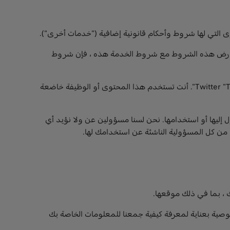
ى التي لها شروط وأحكام قانونية إضافية ("خدمات أخرى").
عارض هذه الشروط مع شروط الخدمة هذه ، فإن شروط
وظائف الطرف الثالث. قد تتيح لك الخدمات استخدام محتوى ووظائف الجهات الخارجية ، مثل وظائف "أعجبني" في Facebook أو Twitter "Twitter". أنت تستخدم هذا المحتوى أو الوظيفة خاضعة
إليها أو استخدامها. نحن لسنا مسؤولين عن ولا نؤيد أي
من كل المسؤولية الناشئة عن استخدامك لها.
، بما في ذلك موقعها.
صوصية بعناية لمعرفة كيفية جمعنا للمعلومات الخاصة بك