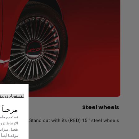
الاستمرار دون 
Steel wheels
مرحباً ب
نستخدم ملفات
Stand out with its (RED) 15'' steel wheels.
الارتباط تزو
بفضل ميزات 
موقعنا أيضاً