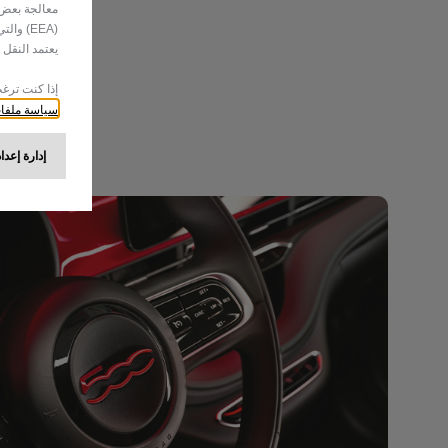
معالجة بعض م
(EEA) و
يعتمد النقل على موافقتك (ال
إذا كنت ترغ
سياسة ملفات
إدارة إعدا