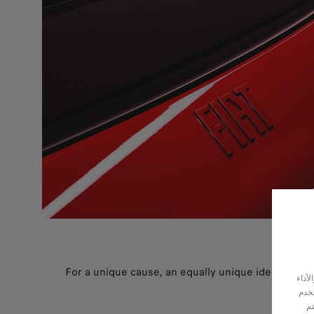
For a unique cause, an equally unique identity. Be 
أداء
family 
تخدم
تم