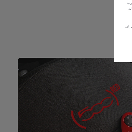
بية
لة،
 إلى