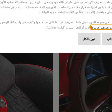
لفات تعريف الارتباط من قبل أطراف ثالثة موجودة في بلدان خارج المنطقة الاقتصادية الأورو
التي قد لا يكون لديها بعد قرار ملائم من السلطات الأوروبية المختصة بحماية البيانات. في هذه الحا
مادة 49.1أ من اللائحة العامة لحماية البيانات).
ب في معرفة المزيد حول ملفات تعريف الارتباط التي نستخدمها وكيفية إدارتها، يمكنك الوصول
 تعريف الارتباط
لدينا أو النقر على زر 'إدارة إعداداتي'.
داتي
قبول الكل