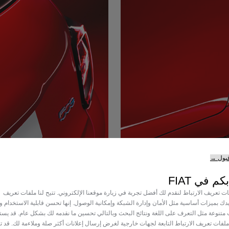
قبول →
(RED) Identity
كم في FIAT
 تعريف الارتباط لنقدم لك أفضل تجربة في زيارة موقعنا الإلكتروني. تتيح لنا ملفات تعريف
identified as part of the (RED)
يدك بميزات أساسية مثل الأمان وإدارة الشبكة وإمكانية الوصول. إنها تحسن قابلية الاستخدام وال
with its exclusive painted logo!
متنوعة مثل التعرف على اللغة ونتائج البحث وبالتالي تحسين ما نقدمه لك بشكل عام. قد يس
 ملفات تعريف الارتباط التابعة لجهات خارجية لغرض إرسال إعلانات أكثر صلة وملاءمة لك. قد ت